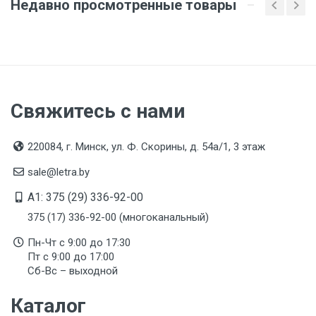
Недавно просмотренные товары
Вес
1 упаковка весит 0,273 килограмма.
Бренд
Haupa
Свяжитесь с нами
Производитель и место нахождения
HAUPA GmbH & Co.KG Königstraße 165 - 169 42853
220084, г. Минск, ул. Ф. Скорины, д. 54а/1, 3 этаж
Remscheid, Germany
sale@letra.by
Страна производства
A1: 375 (29) 336-92-00
ГЕРМАНИЯ
375 (17) 336-92-00 (многоканальный)
Срок службы
Пн-Чт с 9:00 до 17:30
Указан на упаковке / в паспорте товара
Пт с 9:00 до 17:00
Сб-Вс – выходной
Дата изготовления
Указана на упаковке / в паспорте товара
Каталог