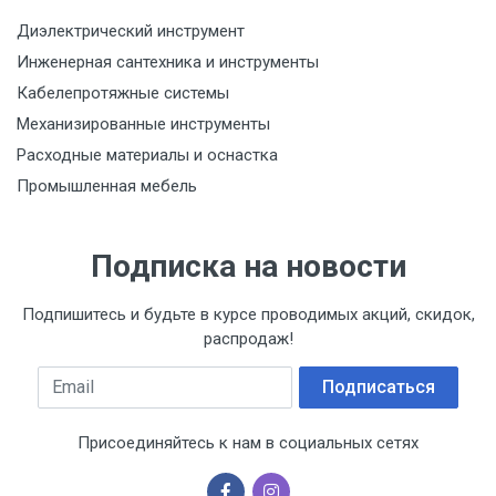
Срок годности
Диэлектрический инструмент
Указан на упаковке / в паспорте товара
Инженерная сантехника и инструменты
Подтверждение соответствия
Кабелепротяжные системы
Товар соответствует требованиям технических
Механизированные инструменты
регламентов ТР ТС (ЕАЭС). Сведения о номере
сертификата/декларации соответствия содержатся
Расходные материалы и оснастка
в сопроводительной документации к товару и
Промышленная мебель
предоставляются по запросу покупателя
Подписка на новости
Подпишитесь и будьте в курсе проводимых акций, скидок,
распродаж!
Email
Подписаться
Присоединяйтесь к нам в социальных сетях