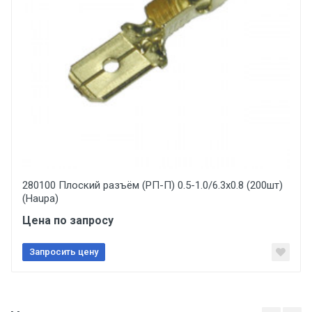
200
Ваше сообщение
Изоляция (материал)
без изоляции
Покрытие
луженый
Общая длина (Од), мм
Отправить отзыв
30.3
280100 Плоский разъём (РП-П) 0.5-1.0/6.3x0.8 (200шт)
Тип товара
(Haupa)
Разъемы неизолированные для проводов
Цена по запросу
Материал
латунь
Запросить цену
Подгруппа товара
Клеммы для разъемов. луженые Haupa (280190-
280198)