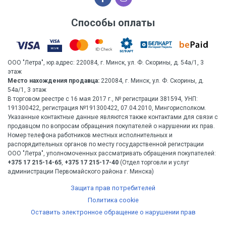
Способы оплаты
ООО "Летра", юр.адрес: 220084, г. Минск, ул. Ф. Скорины, д. 54а/1, 3
этаж
Место нахождения продавца:
220084, г. Минск, ул. Ф. Скорины, д.
54а/1, 3 этаж
В торговом реестре с 16 мая 2017 г., № регистрации 381594, УНП:
191300422, регистрация №191300422, 07.04.2010, Мингорисполком.
Указанные контактные данные являются также контактами для связи с
продавцом по вопросам обращения покупателей о нарушении их прав.
Номер телефона работников местных исполнительных и
распорядительных органов по месту государственной регистрации
ООО "Летра", уполномоченных рассматривать обращения покупателей:
+375 17 215-14-65
,
+375 17 215-17-40
(Отдел торговли и услуг
администрации Первомайского района г. Минска)
Защита прав потребителей
Политика cookie
Оставить электронное обращение о нарушении прав