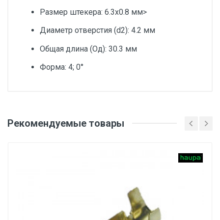
Размер штекера: 6.3х0.8 мм>
Диаметр отверстия (d2): 4.2 мм
Общая длина (Од): 30.3 мм
Форма: 4; 0°
Добавьте свой отзыв
Товарная позиция
Рекомендуемые товары
Оценка
форма 4
Диаметр отверстия (d2), мм
Ваше имя
4.2
Штекерный разъём, мм
6.3x0.8
Email
Количество в наборе/упаковке, шт