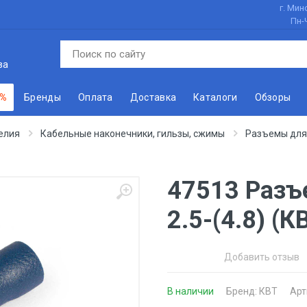
г. Минс
Пн-
ва
 %
Бренды
Оплата
Доставка
Каталоги
Обзоры
елия
Кабельные наконечники, гильзы, сжимы
Разъемы для
47513 Разъ
2.5-(4.8) (К
Добавить отзыв
В наличии
Бренд:
КВТ
Арт