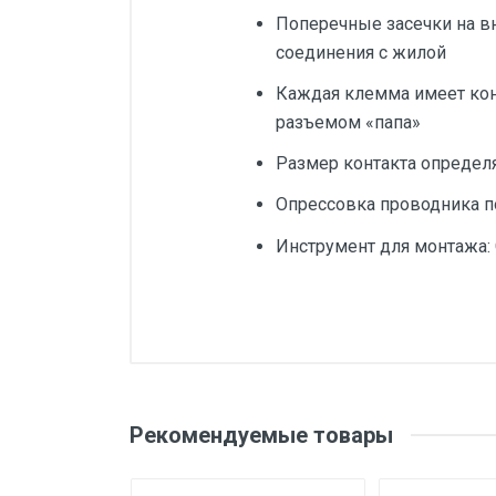
Поперечные засечки на в
соединения с жилой
Каждая клемма имеет кон
разъемом «папа»
Размер контакта опреде
Опрессовка проводника 
Инструмент для монтажа: C
Добавьте свой о
Сечение min/max, кв.мм
Форма наконечника
Оценка
Ваш
Рекомендуемые товары
Длина гильзы, мм (A)
Толщина, мм