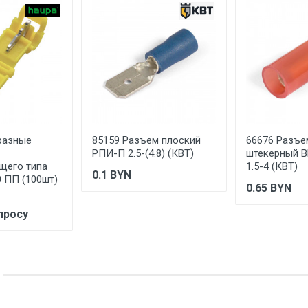
5.1
4.8
синий
100
п/э пакет zip-lock
разные
85159 Разъем плоский
66676 Разъе
2.3
РПИ-П 2.5-(4.8) (КВТ)
штекерный 
щего типа
1.5-4 (КВТ)
2.5
0.1
BYN
.0 ПП (100шт)
0.65
BYN
ПВХ
просу
луженый
19
Разъемы изолированные для проводов
латунь