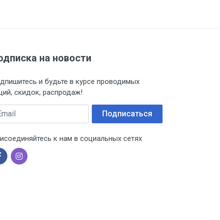
. 9
одписка на новости
дпишитесь и будьте в курсе проводимых
ций, скидок, распродаж!
ail
Подписаться
исоединяйтесь к нам в социальных сетях
 ТС (ЕАЭС). Сведения о номере
дительной документации к