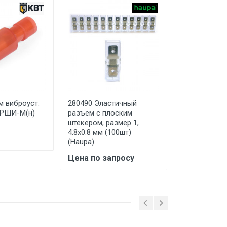
м виброуст.
280490 Эластичный
260422/10 Ви
ВРШИ-М(н)
разъем с плоским
разъем плос
штекером, размер 1,
''папа'' (ВРП
4.8x0.8 мм (100шт)
1.0/6.3x0.8 П
(Haupa)
(Haupa)
Цена по запросу
Цена по за