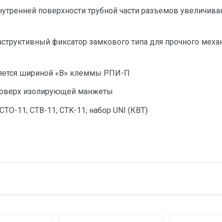
нутренней поверхности трубной части разъемов увеличив
структивный фиксатор замкового типа для прочного меха
ляется шириной «В» клеммы РПИ-П
поверх изолирующей манжеты
TО-11; CTB-11; CTK-11; набор UNI (КВТ)
тзыв
1.5-2.5
разъёмы плоские мама
е имя
Email
10
0.4