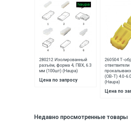
Ваше сообщение
Ширина фланца (B), мм
Штекерный разъём, мм
Цвет изоляции
Количество в наборе/
упаковке, шт
Тип упаковки
Отправить отзыв
280212 Изолированный
260504 Т-об
Внутренний диаметр (d1), мм
разъём, форма 4, ПВХ, 6.3
ответвители
мм (100шт) (Haupa)
прокалываю
Сечение, кв.мм
(ОВ-Т) 4.0-6
Цена по запросу
(Haupa)
Изоляция (материал)
Цена по за
Покрытие
Общая длина (Од), мм
Тип товара
Недавно просмотренные товары
Материал