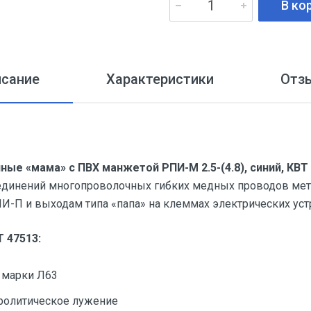
В ко
исание
Характеристики
Отз
ые «мама» с ПВХ манжетой РПИ-М 2.5-(4.8), синий, КВТ
динений многопроволочных гибких медных проводов мет
П и выходам типа «папа» на клеммах электрических уст
 47513:
ь марки Л63
ролитическое лужение